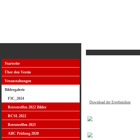
Homepage des MFC Jauntal St.Stefan
Startseite
Über den Verein
Veranstaltungen
Bildergalerie
F3C_2024
Download der Ergebnisliste
Retrotreffen 2022 Bilder
RCSL 2022
Retrotreffen 2021
ABC Prüfung 2020